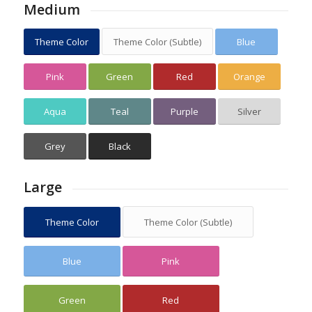
Medium
Theme Color
Theme Color (Subtle)
Blue
Pink
Green
Red
Orange
Aqua
Teal
Purple
Silver
Grey
Black
Large
Theme Color
Theme Color (Subtle)
Blue
Pink
Green
Red