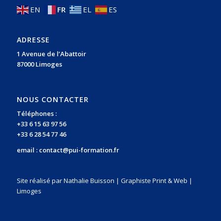
EN
FR
EL
ES
ADRESSE
1 Avenue de l’Abattoir
87000 Limoges
NOUS CONTACTER
Téléphones :
+33 6 15 63 97 56
+33 6 28 54 77 46
email :
contact@pui-formation.fr
Site réalisé par Nathalie Buisson | Graphiste Print & Web |
Limoges