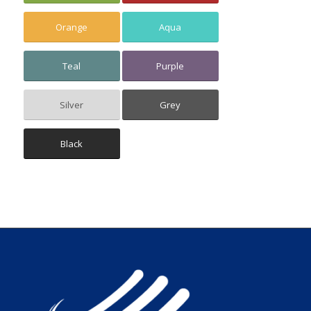
Orange
Aqua
Teal
Purple
Silver
Grey
Black