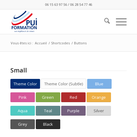
06 15 63 97 56 / 06 28 54 77 46
Vous êtes ici :
Accueil
/
Shortcodes
/
Buttons
Small
Theme Color
Theme Color (Subtle)
Blue
Pink
Green
Red
Orange
Aqua
Teal
Purple
Silver
Grey
Black