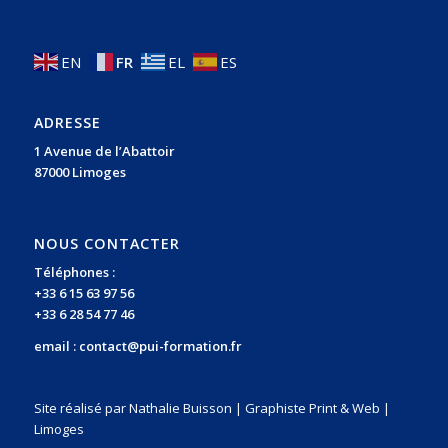
EN
FR
EL
ES
ADRESSE
1 Avenue de l’Abattoir
87000 Limoges
NOUS CONTACTER
Téléphones :
+33 6 15 63 97 56
+33 6 28 54 77 46
email :
contact@pui-formation.fr
Site réalisé par Nathalie Buisson | Graphiste Print & Web |
Limoges