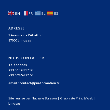
EN
FR
EL
ES
ADRESSE
1 Avenue de l’Abattoir
87000 Limoges
NOUS CONTACTER
Téléphones :
+33 6 15 63 97 56
+33 6 28 54 77 46
email :
contact@pui-formation.fr
Site réalisé par Nathalie Buisson | Graphiste Print & Web |
Limoges