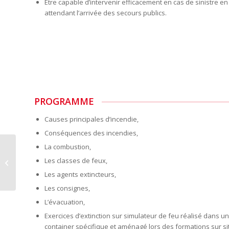
Être capable d’intervenir efficacement en cas de sinistre en
attendant l’arrivée des secours publics.
PROGRAMME
Causes principales d’incendie,
Conséquences des incendies,
La combustion,
Evacuation de
bâtiments,
Les classes de feux,
intervention et
Les agents extincteurs,
consignes de sécurité
Les consignes,
L’évacuation,
Exercices d’extinction sur simulateur de feu réalisé dans un
container spécifique et aménagé lors des formations sur si