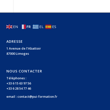
EN
FR
EL
ES
ADRESSE
1 Avenue de l’Abattoir
87000 Limoges
NOUS CONTACTER
Téléphones :
+33 6 15 63 97 56
+33 6 28 54 77 46
email :
contact@pui-formation.fr