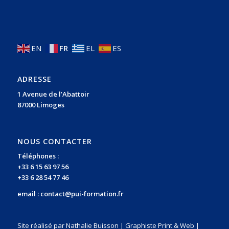
EN
FR
EL
ES
ADRESSE
1 Avenue de l’Abattoir
87000 Limoges
NOUS CONTACTER
Téléphones :
+33 6 15 63 97 56
+33 6 28 54 77 46
email :
contact@pui-formation.fr
Site réalisé par Nathalie Buisson | Graphiste Print & Web |