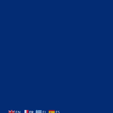
EN
FR
EL
ES